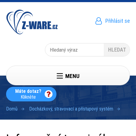
Přejít
k
hlavnímu
obsahu
Přihlásit se
Menu
uživatelského
účtu
Hledat
MENU
Máte dotaz?
Klikněte
Domů
Docházkový, stravovací a přístupový systém
Drobečková
navigace