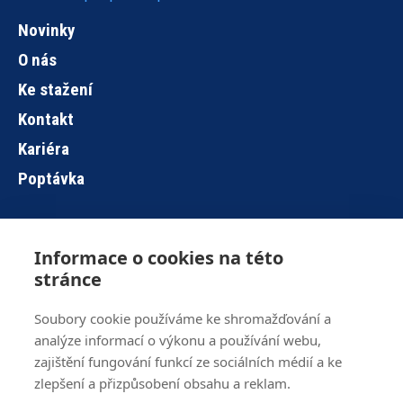
Novinky
O nás
Ke stažení
Kontakt
Kariéra
Poptávka
Informace o cookies na této
Hlavní
stránce
navigace
Soubory cookie používáme ke shromažďování a
analýze informací o výkonu a používání webu,
Brno
+420 515 919 840
zajištění fungování funkcí ze sociálních médií a ke
Jihlava
+420 567 586 104
zlepšení a přizpůsobení obsahu a reklam.
info@z-ware.cz