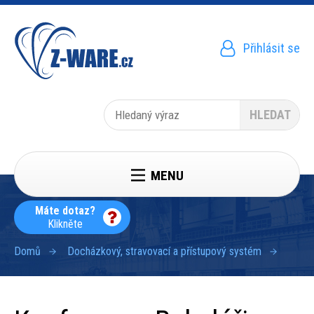
Přejít
k
hlavnímu
obsahu
Přihlásit se
Menu
uživatelského
účtu
Hledat
MENU
Máte dotaz?
Klikněte
Domů
Docházkový, stravovací a přístupový systém
Drobečková
navigace