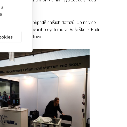
 a
 a
at telefonicky v případě dalších dotazů. Co nejvíce
ového nebo stravovacího systému ve Vaší škole. Rádi
áhejte nás kontaktovat.
ookies