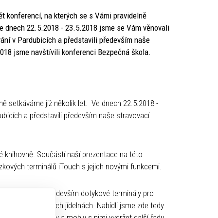
ět konferencí, na kterých se s Vámi pravidelně
Ve dnech 22.5.2018 - 23.5.2018 jsme se Vám věnovali
vání v Pardubicích a představili především naše
018 jsme navštívili konferenci Bezpečná škola.
ně setkáváme již několik let. Ve dnech 22.5.2018 -
ubicích a představili především naše stravovací
 knihovně. Součástí naší prezentace na této
zkových terminálů iTouch s jejich novými funkcemi.
cích předvedli především dotykové terminály pro
stalace ve školních jídelnách. Nabídli jsme zde tedy
dernější produkty a mohly s nimi vydržet další řadu