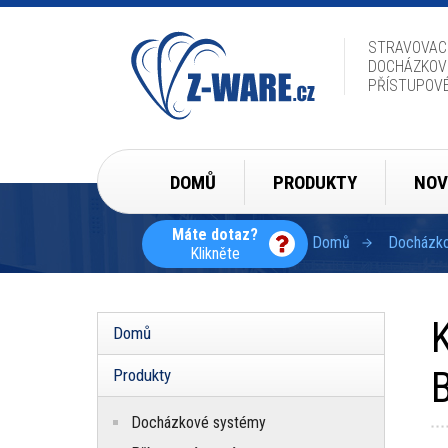
Přejít
k
hlavnímu
STRAVOVAC
obsahu
DOCHÁZKOV
PŘÍSTUPOV
Hlavní
DOMŮ
PRODUKTY
NOV
navigace
Máte dotaz?
Domů
Docházkov
Klikněte
Drobečková
navigace
K
Domů
Hlavní
navigace
Produkty
Docházkové systémy