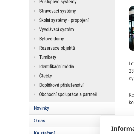
Přístupové systémy
Stravovací systémy
Školní systémy - propojení
Vyvolávací systém
Bytové domy
Rezervace objektů
Turnikety
Le
Identifikační média
23
Čtečky
sy
Doplňkové příslušenství
Obchodní spolupráce a partneři
Ko
ko
Novinky
U 
O nás
ob
Informa
Ke stažení
jí