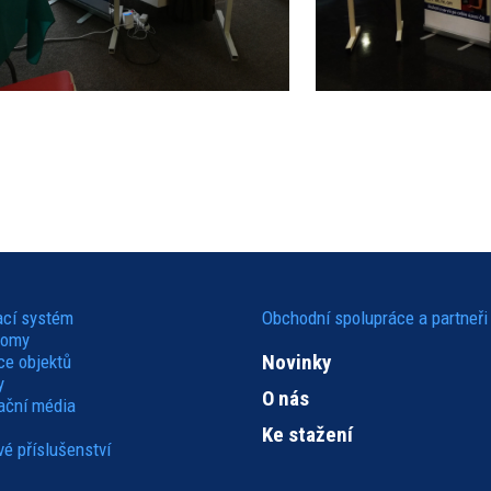
ací systém
Obchodní spolupráce a partneři
domy
Novinky
ce objektů
y
O nás
kační média
Ke stažení
é příslušenství