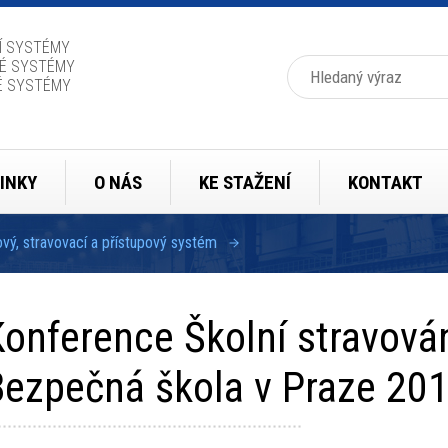
Í SYSTÉMY
Hledat
É SYSTÉMY
É SYSTÉMY
INKY
O NÁS
KE STAŽENÍ
KONTAKT
ý, stravovací a přístupový systém
onference Školní stravován
Bezpečná škola v Praze 20