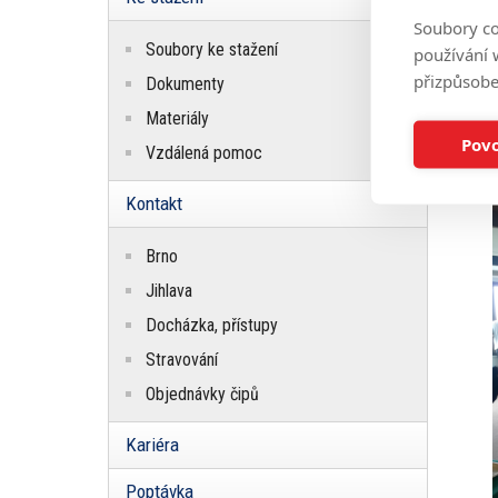
Soubory co
le
Soubory ke stažení
používání w
přizpůsobe
Dokumenty
Rá
se
Materiály
Vá
Povo
Vzdálená pomoc
Kontakt
Brno
Jihlava
Docházka, přístupy
Stravování
Objednávky čipů
Kariéra
Poptávka