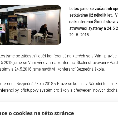
Letos jsme se zúčastnili op
setkáváme již několik let. 
na konferenci Školní stravo
stravovací systémy a 24.5.2
29. 5. 2018
tos jsme se zúčastnili opět konferencí, na kterých se s Vámi pravidel
.5.2018 jsme se Vám věnovali na konferenci Školní stravování v Pard
stémy a 24.5.2018 jsme navštívili konferenci Bezpečná škola.
nference Bezpečná škola 2018 v Praze se konala v Národní technické
nferenci byl přístupový systém pro školy a předvedení nových dochá
stravovacích systémů jsme na konferenci Školní stravování v Pardubi
jednávání i výdej stravy, kterými postupně modernizujeme zastaralé in
ce o cookies na této stránce
delnám celkovou modernizaci systému tak, aby školy dostaly, co nejmo