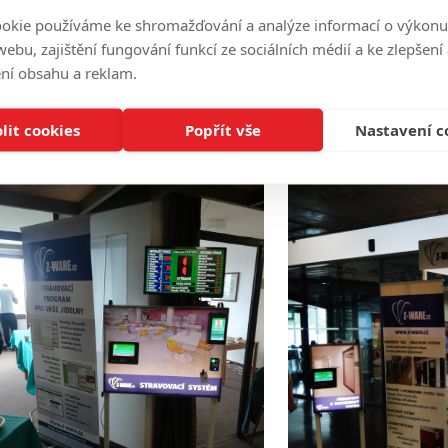
okie používáme ke shromažďování a analýze informací o výkonu
t.
ebu, zajištění fungování funkcí ze sociálních médií a ke zlepšení
ní obsahu a reklam.
di jsme Vám zodpověděli Vaše dotazy a jsme připraveni se Vám věnov
 snažíme vyhovět Vašim potřebám při zřízení přístupového, docházk
m zpracujeme případnou nabídku na instalaci nebo modernizaci. Nev
lit cookies
Popřít vše
Nastavení c