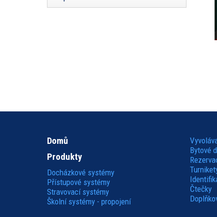
Domů
Vyvoláv
Hlavní
Bytové 
Produkty
Rezerva
navigace
Turniket
Docházkové systémy
Identifi
Přístupové systémy
Čtečky
Stravovací systémy
Doplňkov
Školní systémy - propojení