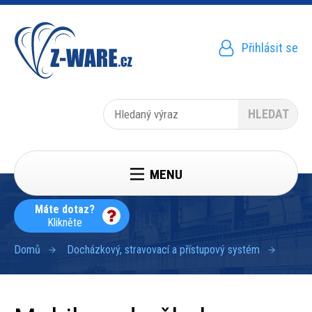
Přejít
k
hlavnímu
obsahu
Přihlásit se
Menu
uživatelského
účtu
Hledat
MENU
Máte dotaz?
Klikněte
Domů
Docházkový, stravovací a přístupový systém
Drobečková
navigace