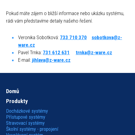
Pokud máte zájem o bližší informace nebo ukázku systému,
rádi vám představíme detaily našeho řešení.
Veronika Sobotková:
733 710 370
sobotkova@z-
ware.cz
Pavel Trnka:
731 612 631
trnka@z-ware.cz
E-mail:
jihlava@z-ware.cz
Domů
Hlavní
Produkty
navigace
Docházkové systémy
Přístupové systémy
Stravovací systémy
Školní systémy - propojení
Vyvolávací systém