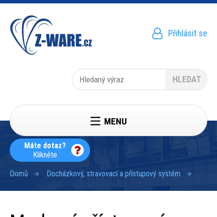
Přejít
k
hlavnímu
obsahu
Přihlásit se
Menu
uživatelského
účtu
Hledat
MENU
Máte dotaz?
Klikněte
Domů
Docházkový, stravovací a přístupový systém
Drobečková
navigace