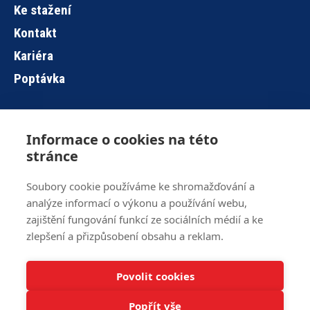
Ke stažení
Kontakt
Kariéra
Poptávka
Informace o cookies na této
Hlavní
stránce
navigace
Soubory cookie používáme ke shromažďování a
analýze informací o výkonu a používání webu,
Brno
+420 515 919 840
zajištění fungování funkcí ze sociálních médií a ke
Jihlava
+420 567 586 104
zlepšení a přizpůsobení obsahu a reklam.
info@z-ware.cz
Povolit cookies
Veškerá práva vyhrazena © 2016 – 2024 Z-WARE
Informace o
cookies
.
Popřít vše