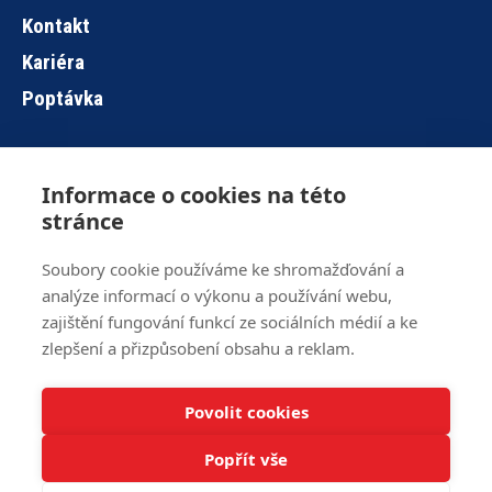
Kontakt
Kariéra
Poptávka
Informace o cookies na této
Hlavní
stránce
navigace
Soubory cookie používáme ke shromažďování a
analýze informací o výkonu a používání webu,
Brno
+420 515 919 840
zajištění fungování funkcí ze sociálních médií a ke
Jihlava
+420 567 586 104
zlepšení a přizpůsobení obsahu a reklam.
info@z-ware.cz
Povolit cookies
Veškerá práva vyhrazena © 2016 – 2024 Z-WARE
Informace o
cookies
.
Popřít vše
web zpracoval
Jan Polzer