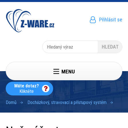
Přejít
k
hlavnímu
obsahu
Přihlásit se
Menu
uživatelského
účtu
Hledat
MENU
Máte dotaz?
Klikněte
Domů
Docházkový, stravovací a přístupový systém
Drobečková
navigace