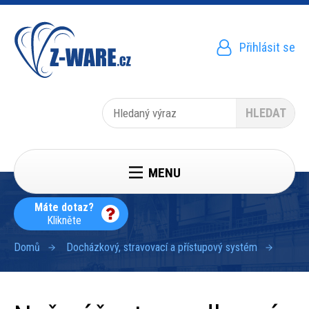
Přejít
k
hlavnímu
obsahu
Přihlásit se
Menu
uživatelského
účtu
Hledat
MENU
Máte dotaz?
Klikněte
Domů
Docházkový, stravovací a přístupový systém
Drobečková
navigace