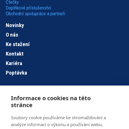
Čtečky
Doplňkové příslušenství
Obchodní spolupráce a partneři
Novinky
O nás
Ke stažení
Kontakt
Kariéra
Poptávka
Informace o cookies na této
Hlavní
stránce
navigace
Soubory cookie používáme ke shromažďování a
analýze informací o výkonu a používání webu,
Brno
+420 515 919 840