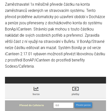
Zaměstnavatel 1x měsíčně převede částku na konta
zaměstnanců vedených ve stravovacím systému. Tento
převod proběhne automaticky po uzavření období v Docházce
a peníze jsou přeneseny z docházkového konta do systému
BonAp/iCanteen. Strávníci pak mohou s touto částkou
nakládat dle svých osobních potřeb a preferencí. Zpravidla
větší část z ní využijí na stravování v Bufetu. V BonAp/Stravné
nelze částku editovat ani mazat. Systém BonAp je od verze
iCanteen 2.17.01 vybaven možností převézt libovolnou částku
z prostředí BonAP/iCanteen do prostředí benefity
Sodexo/Cafeteria.