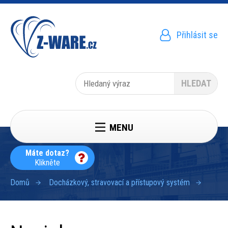
Přejít
k
hlavnímu
obsahu
Přihlásit se
Menu
uživatelského
účtu
Hledat
MENU
Máte dotaz?
Klikněte
Domů
Docházkový, stravovací a přístupový systém
Drobečková
navigace