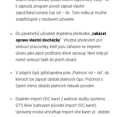
li zapnutá, program povolí zapsat vlastní
započítaný/uznaný čas od – do. Tuto volbu je možné
znepřístupnit v nastavení uživatele.
Do parametrů uživatele doplněna předvolba „
zakázat
opravu vlastní docházky
“. Vhodné především pro
vedoucí pracovníky, kteří jsou zařazeni ve stejném
útvaru jako jejich podřízení, které opravují. Není tedy již
nutné vedoucí řadit do jiných útvarů.
V údajích čipů zpřístupněna pole „Platnost od – do“, do
kterých lze zapsat období platnosti čipu. Průchod s
čipem mimo období platnosti nebude povolen.
Doplněn import ISIC karet z webové služby systému
GTS Alive (nahrazen původní import ISIC karet).
Upravený modul umožňuje import více karet vč. období