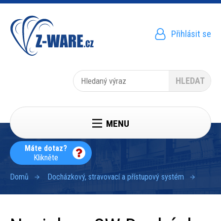
Přejít
k
hlavnímu
obsahu
Přihlásit se
Menu
uživatelského
účtu
Hledat
MENU
Máte dotaz?
Klikněte
Domů
Docházkový, stravovací a přístupový systém
Drobečková
navigace