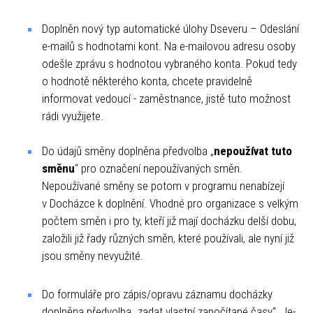
Doplněn nový typ automatické úlohy Dseveru – Odeslání
e-mailů s hodnotami kont. Na e-mailovou adresu osoby
odešle zprávu s hodnotou vybraného konta. Pokud tedy
o hodnotě některého konta, chcete pravidelně
informovat vedoucí - zaměstnance, jistě tuto možnost
rádi využijete.
Do údajů směny doplněna předvolba „
nepoužívat tuto
směnu
“ pro označení nepoužívaných směn.
Nepoužívané směny se potom v programu nenabízejí
v Docházce k doplnění. Vhodné pro organizace s velkým
počtem směn i pro ty, kteří již mají docházku delší dobu,
založili již řady různých směn, které používali, ale nyní již
jsou směny nevyužité.
Do formuláře pro zápis/opravu záznamu docházky
doplněna předvolba „zadat vlastní započítané časy“. Je-