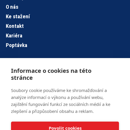
O nás
Ke stažení
Kontakt
Kariéra
Poptávka
Informace o cookies na této
Hlavní
stránce
navigace
Soubory cookie používáme ke shromažďování a
analýze informací o výkonu a používání webu,
Brno
+420 515 919 840
zajištění fungování funkcí ze sociálních médií a ke
Jihlava
+420 567 586 104
zlepšení a přizpůsobení obsahu a reklam.
info@z-ware.cz
Povolit cookies
Veškerá práva vyhrazena © 2016 – 2024 Z-WARE