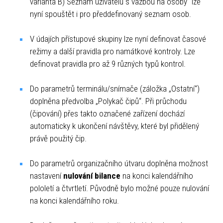
varianta B) Seznam uživatelů s vazbou na osoby“ lze
nyní spouštět i pro předdefinovaný seznam osob.
V údajích přístupové skupiny lze nyní definovat časové
režimy a další pravidla pro namátkové kontroly. Lze
definovat pravidla pro až 9 různých typů kontrol.
Do parametrů terminálu/snímače (záložka „Ostatní“)
doplněna předvolba „Polykač čipů“. Při průchodu
(čipování) přes takto označené zařízení dochází
automaticky k ukončení návštěvy, které byl přidělený
právě použitý čip.
Do parametrů organizačního útvaru doplněna možnost
nastavení
nulování bilance
na konci kalendářního
pololetí a čtvrtletí. Původně bylo možné pouze nulování
na konci kalendářního roku.