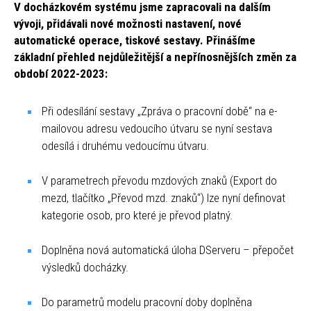
V docházkovém systému jsme zapracovali na dalším
vývoji, přidávali nové možnosti nastavení, nové
automatické operace, tiskové sestavy. Přinášíme
základní přehled nejdůležitější a nepřínosnějších změn za
období 2022-2023:
Při odesílání sestavy „Zpráva o pracovní době“ na e-
mailovou adresu vedoucího útvaru se nyní sestava
odesílá i druhému vedoucímu útvaru.
V parametrech převodu mzdových znaků (Export do
mezd, tlačítko „Převod mzd. znaků“) lze nyní definovat
kategorie osob, pro které je převod platný.
Doplněna nová automatická úloha DServeru – přepočet
výsledků docházky.
Do parametrů modelu pracovní doby doplněna