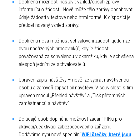
Doplněna možnosti nastavit vzhled/obsah zprávy
informující o žádosti. Nově může tělo zprávy obsahovat
údaje žádosti v textové nebo html formě. K dispozici je
předdefinovaný vzhled zprávy.
Doplněna nová možnost schvalování žádostí „jeden ze
dvou nadřízených pracovníků“, kdy je žádost
považovaná za schválenou v okamžiku, kdy je schválena
alespoň jedním ze schvalovatelů.
Upraven zápis návštěvy – nově lze vybrat navštívenou
osobu a zároveň zapsat cíl návštěvy. V souvislosti s tím
upraven modul „Přehled návštěv“ a „Tisk přítomných
zaměstnanců a návštěv“.
Do údajů osob doplněna možnost zadání PINu pro
aktivaci/deaktivaci zabezpečovacího zařízení.
Dodáváme nyní nové speciální
WIFI čtečky, které jsou