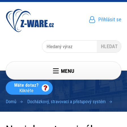
Přejít
k
hlavnímu
obsahu
Přihlásit se
Menu
uživatelského
účtu
Hledat
MENU
Máte dotaz?
Klikněte
Domů
Docházkový, stravovací a přístupový systém
Drobečková
navigace