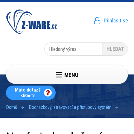
Přejít
k
hlavnímu
obsahu
Přihlásit se
Menu
uživatelského
účtu
Hledat
MENU
Máte dotaz?
Klikněte
Domů
Docházkový, stravovací a přístupový systém
Drobečková
navigace