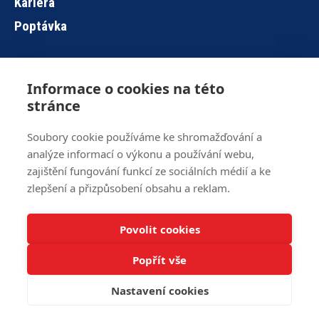
Kariéra
Poptávka
Informace o cookies na této
Hlavní
stránce
navigace
Soubory cookie používáme ke shromažďování a
analýze informací o výkonu a používání webu,
Brno
+420 515 919 840
zajištění fungování funkcí ze sociálních médií a ke
Jihlava
+420 567 586 104
zlepšení a přizpůsobení obsahu a reklam.
info@z-ware.cz
Povolit cookies
Veškerá práva vyhrazena © 2016 – 2024 Z-WARE
Informace o
cookies
.
Popřít vše
web zpracoval
Jan Polzer
Nastavení cookies
grafika
Ondřej Pohorský