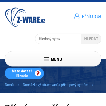
Přejít
k
hlavnímu
obsahu
Přihlásit se
Menu
uživatelského
účtu
Hledat
MENU
Máte dotaz?
Klikněte
Domů
Docházkový, stravovací a přístupový systém
Drobečková
navigace