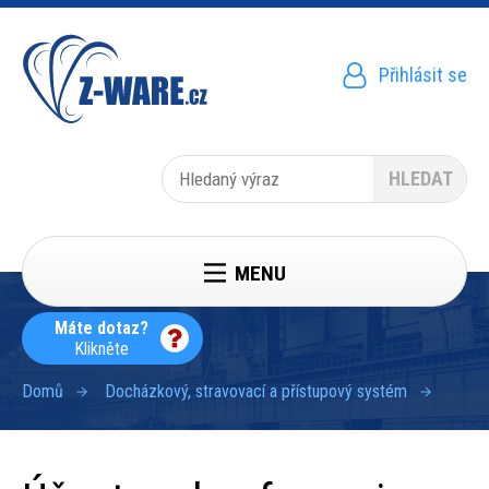
Přejít
k
hlavnímu
obsahu
Přihlásit se
Menu
uživatelského
účtu
Hledat
MENU
Máte dotaz?
Klikněte
Domů
Docházkový, stravovací a přístupový systém
Drobečková
navigace