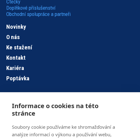
Čtečky
Doplňkové příslušenství
Obchodní spolupráce a partneři
Novinky
O nás
Ke stažení
Kontakt
Kariéra
Poptávka
Informace o cookies na této
Hlavní
stránce
navigace
Soubory cookie používáme ke shromažďování a
analýze informací o výkonu a používání webu,
Brno
+420 515 919 840