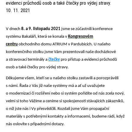
evidenci průchodů osob a také čtečky pro výdej stravy.
10. 11. 2021
V dnech
8. a 9. listopadu 2021
jsme se zúčastnili konference
systému Bakaláři, která se konala
v
Kongresovém
centru
obchodního domu ATRIUM
v Pardubicích. U našeho
konferenčního stolku jsme Vám prezentovali naše docházkové
a stravovací terminály a
čtečky
pro přístup a evidenci průchodů
osob a také čtečky pro výdej stravy.
Děkujeme všem, kteří se u našeho stolku zastavili a porozprávěli
s námi. Řada z Vás již naše systémy má a ať už uvažujete
o modernizaci či rozšíření nebo si systém pořídíte od nás zcela nový,
velmi si toho Vážíme a ceníme si spokojenosti stávajících zákazníků,
o níž jste nás i Vy přesvědčili. Rozdali jsme Vám propagační
materiály s potřebnými kontakty a informacemi, budeme rádi, když
nás oslovíte s případnými dotazy.