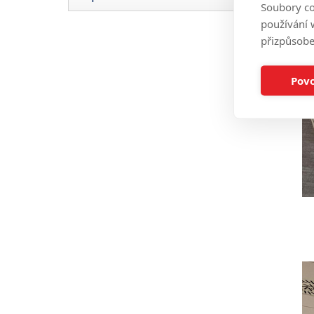
Soubory co
používání w
přizpůsobe
Povo