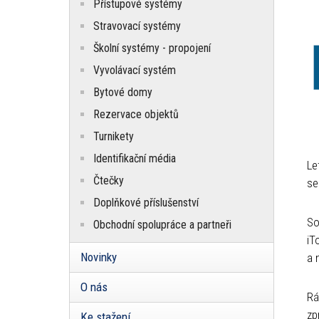
Přístupové systémy
Stravovací systémy
Školní systémy - propojení
Vyvolávací systém
Bytové domy
Rezervace objektů
Turnikety
Identifikační média
Le
Čtečky
se
Doplňkové příslušenství
So
Obchodní spolupráce a partneři
iT
Novinky
a 
O nás
Rá
zp
Ke stažení