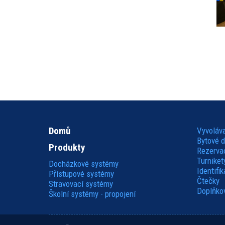
Domů
Vyvoláv
Hlavní
Bytové 
Produkty
Rezerva
navigace
Turniket
Docházkové systémy
Identifi
Přístupové systémy
Čtečky
Stravovací systémy
Doplňkov
Školní systémy - propojení