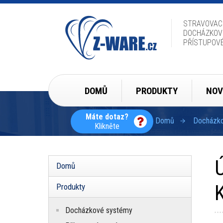
Přejít
k
hlavnímu
STRAVOVAC
obsahu
DOCHÁZKOV
PŘÍSTUPOV
Hlavní
DOMŮ
PRODUKTY
NOV
navigace
Máte dotaz?
Domů
Docházkov
Klikněte
Drobečková
navigace
Domů
Hlavní
navigace
Produkty
Docházkové systémy