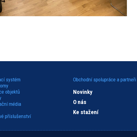
ací systém
Obchodní spolupráce a partneři
domy
Novinky
ce objektů
y
O nás
kační média
Ke stažení
é příslušenství