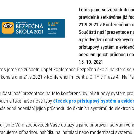
Letos jsme se zúčastnili op
pravidelně setkáváme již řa
21.9.2021 v Konferenčním c
Součástí naší prezentace na
a předvedení docházkových t
přístupový systém a eviden
odesílání jejich průchodu d
15. 10. 2021
tos jsme se zúčastnili opět konference Bezpečná škola, na které se 
 konala dne 21.9.2021
v Konferenčním centru CITY v Praze 4 - Na Pa
učástí naší prezentace na této konferenci byl přístupový systém pr
ouch a také naše nové typy
čteček pro přístupový systém a evide
následné odesílání jejich průchodu do školních systémů do elektronic
di jsme Vám zodpověděli Vaše dotazy a jsme připraveni se Vám věno
racujeme případnou nabídku na instalaci nebo modernizaci systému.