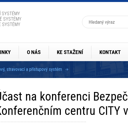
Í SYSTÉMY
Hledat
É SYSTÉMY
É SYSTÉMY
INKY
O NÁS
KE STAŽENÍ
KONTAKT
ý, stravovací a přístupový systém
Účast na konferenci Bezpeč
Konferenčním centru CITY v