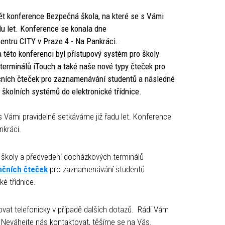
ět konference Bezpečná škola, na které se s Vámi
du let. Konference se konala dne
entru CITY v Praze 4 - Na Pankráci.
 této konferenci byl přístupový systém pro školy
erminálů iTouch a také naše nové typy čteček pro
čních čteček pro zaznamenávání studentů a následné
o školních systémů do elektronické třídnice.
s Vámi pravidelně setkáváme již řadu let. Konference
nkráci.
o školy a předvedení docházkových terminálů
nčních čteček
pro zaznamenávání studentů
ké třídnice.
vat telefonicky v případě dalších dotazů. Rádi Vám
 Neváhejte nás kontaktovat, těšíme se na Vás.