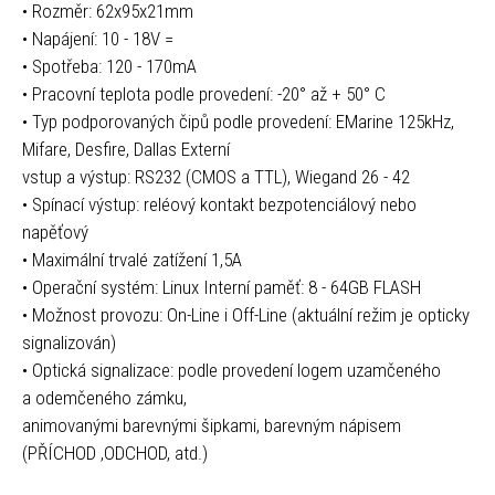
• Rozměr: 62x95x21mm
• Napájení: 10 - 18V =
• Spotřeba: 120 - 170mA
• Pracovní teplota podle provedení: -20° až + 50° C
• Typ podporovaných čipů podle provedení: EMarine 125kHz,
Mifare, Desfire, Dallas Externí
vstup a výstup: RS232 (CMOS a TTL), Wiegand 26 - 42
• Spínací výstup: reléový kontakt bezpotenciálový nebo
napěťový
• Maximální trvalé zatížení 1,5A
• Operační systém: Linux Interní paměť: 8 - 64GB FLASH
• Možnost provozu: On-Line i Off-Line (aktuální režim je opticky
signalizován)
• Optická signalizace: podle provedení logem uzamčeného
a odemčeného zámku,
animovanými barevnými šipkami, barevným nápisem
(PŘÍCHOD ,ODCHOD, atd.)