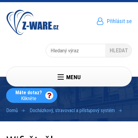
Přejít
k
hlavnímu
obsahu
Přihlásit se
Menu
uživatelského
účtu
Hledat
MENU
Máte dotaz?
Klikněte
Domů
Docházkový, stravovací a přístupový systém
Drobečková
navigace