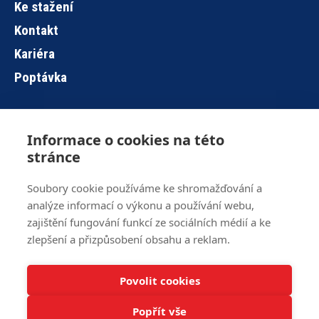
Ke stažení
Kontakt
Kariéra
Poptávka
Informace o cookies na této
Hlavní
stránce
navigace
Soubory cookie používáme ke shromažďování a
analýze informací o výkonu a používání webu,
Brno
+420 515 919 840
zajištění fungování funkcí ze sociálních médií a ke
Jihlava
+420 567 586 104
zlepšení a přizpůsobení obsahu a reklam.
info@z-ware.cz
Povolit cookies
Veškerá práva vyhrazena © 2016 – 2024 Z-WARE
Informace o
cookies
.
Popřít vše