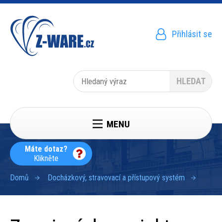
Přejít
k
hlavnímu
obsahu
Přihlásit se
Menu
uživatelského
účtu
Hledat
MENU
Máte dotaz?
Klikněte
Domů
Docházkový, stravovací a přístupový systém
Drobečková
navigace