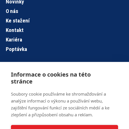
Novinky
O nás
Ke stažení
Kontakt
Kariéra
Poptávka
Informace o cookies na této
Hlavní
stránce
navigace
Soubory cookie používáme ke shromažďování a
analýze informací o výkonu a používání webu,
Brno
+420 515 919 840
zajištění fungování funkcí ze sociálních médií a ke
Jihlava
+420 567 586 104
zlepšení a přizpůsobení obsahu a reklam.
info@z-ware.cz