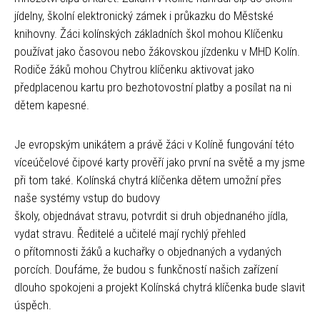
jídelny, školní elektronický zámek i průkazku do Městské
knihovny. Žáci kolínských základních škol mohou Klíčenku
používat jako časovou nebo žákovskou jízdenku v MHD Kolín.
Rodiče žáků mohou Chytrou klíčenku aktivovat jako
předplacenou kartu pro bezhotovostní platby a posílat na ni
dětem kapesné.
Je evropským unikátem a právě žáci v Kolíně fungování této
víceúčelové čipové karty prověří jako první na světě a my jsme
při tom také. Kolínská chytrá klíčenka dětem umožní přes
naše systémy vstup do budovy
školy, objednávat stravu, potvrdit si druh objednaného jídla,
vydat stravu. Ředitelé a učitelé mají rychlý přehled
o přítomnosti žáků a kuchařky o objednaných a vydaných
porcích. Doufáme, že budou s funkčností našich zařízení
dlouho spokojeni a projekt Kolínská chytrá klíčenka bude slavit
úspěch.