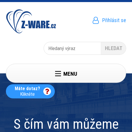
Přejít
k
hlavnímu
obsahu
Přihlásit se
Menu
uživatelského
účtu
Hledat
MENU
Máte dotaz?
Klikněte
S čím vám můžeme