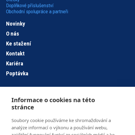
Doplňkové příslušenství
Obchodní spolupráce a partneři
Novinky
O nás
Ke stažení
Kontakt
Kariéra
Poptávka
Informace o cookies na této
Hlavní
stránce
navigace
Soubory cookie používáme ke shromažďování a
analýze informací o výkonu a používání webu,
Brno
+420 515 919 840
zajištění fungování funkcí ze sociálních médií a ke