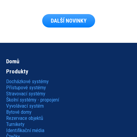
DALŠÍ NOVINKY
Domů
Hlavní
Produkty
navigace
Docházkové systémy
Přístupové systémy
Stravovací systémy
Školní systémy - propojení
Vyvolávací systém
Bytové domy
Rezervace objektů
Turnikety
Identifikační média
Čtečky