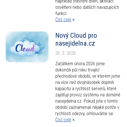
například otevření dveří, aktivaci
osvětlení nebo dalších navazujících
funkcí.
Číst celé
Nový Cloud pro
nasejidelna.cz
20. 3. 2026
Začátkem února 2026 jsme
dokončili půl roku trvající
přechodové období, ve kterém jsme
na více než dvojnásobek doplnili
kapacitu a rychlost serverů, které
zajišťují provoz systému na doméně
nasejidelna.cz. Pokud jste v tomto
období zaznamenali nějaké potíže v
rychlosti odezvy, omlouváme se.
Číst celé