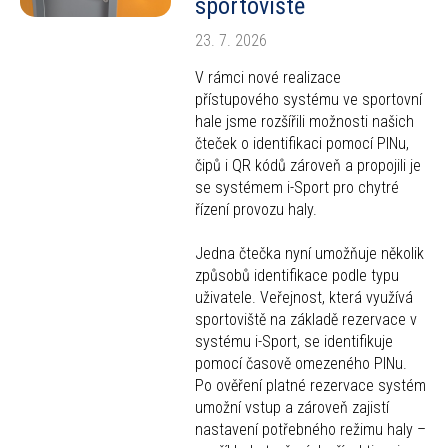
sportoviště
23. 7. 2026
V rámci nové realizace
přístupového systému ve sportovní
hale jsme rozšířili možnosti našich
čteček o identifikaci pomocí PINu,
čipů i QR kódů zároveň a propojili je
se systémem i-Sport pro chytré
řízení provozu haly.
Jedna čtečka nyní umožňuje několik
způsobů identifikace podle typu
uživatele. Veřejnost, která využívá
sportoviště na základě rezervace v
systému i-Sport, se identifikuje
pomocí časově omezeného PINu.
Po ověření platné rezervace systém
umožní vstup a zároveň zajistí
nastavení potřebného režimu haly –