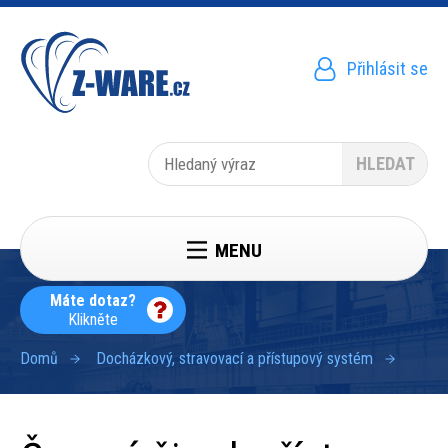
Přejít
k
hlavnímu
obsahu
Přihlásit se
Menu
uživatelského
účtu
Hledat
MENU
Máte dotaz?
Klikněte
Domů
Docházkový, stravovací a přístupový systém
Drobečková
navigace