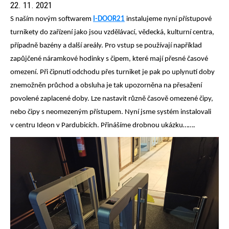
22. 11. 2021
S naším novým softwarem
I-DOOR21
instalujeme nyní přístupové
turnikety do zařízení jako jsou vzdělávací, vědecká, kulturní centra,
případně bazény a další areály. Pro vstup se používají například
zapůjčené náramkové hodinky s čipem, které mají přesné časové
omezení. Při čipnutí odchodu přes turniket je pak po uplynutí doby
znemožněn průchod a obsluha je tak upozorněna na přesažení
povolené zaplacené doby. Lze nastavit různě časově omezené čipy,
nebo čipy s neomezeným přístupem. Nyní jsme systém instalovali
v centru Ideon v Pardubicích. Přinášíme drobnou ukázku…….