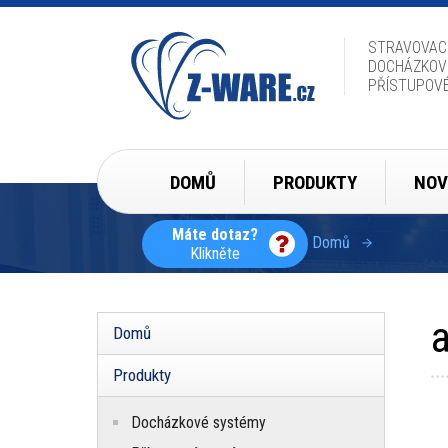
Přejít
k
hlavnímu
STRAVOVAC
obsahu
DOCHÁZKOV
PŘÍSTUPOV
Hlavní
DOMŮ
PRODUKTY
NOV
navigace
Máte dotaz?
Domů
Klikněte
Drobečková
navigace
Domů
Hlavní
navigace
Produkty
Docházkové systémy