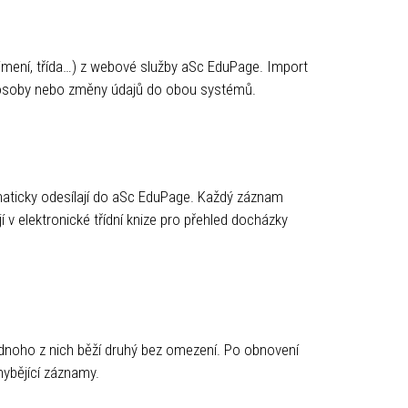
jmení, třída…) z webové služby aSc EduPage. Import
é osoby nebo změny údajů do obou systémů.
aticky odesílají do aSc EduPage. Každý záznam
 v elektronické třídní knize pro přehled docházky
dnoho z nich běží druhý bez omezení. Po obnovení
ybějící záznamy.