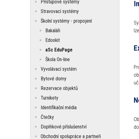
Přístupové systémy
I
Stravovací systémy
Školní systémy - propojení
Sy
lz
Bakaláři
Edookit
E
aSc EduPage
Škola On-line
Pr
Vyvolávací systém
ob
Bytové domy
uč
Rezervace objektů
Turnikety
N
Identifikační média
Čtečky
Ob
Doplňkové příslušenství
do
Obchodní spolupráce a partneři