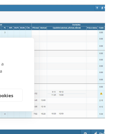
 a
 a
ookies