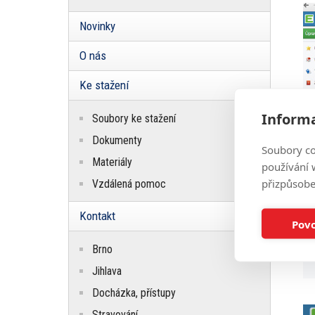
Novinky
O nás
Ke stažení
Informa
Soubory ke stažení
Dokumenty
Soubory co
Materiály
používání w
přizpůsobe
Vzdálená pomoc
Kontakt
Povo
Brno
Jihlava
Docházka, přístupy
Stravování