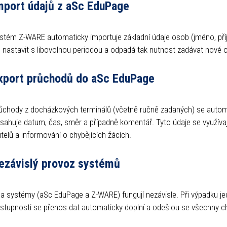
mport údajů z aSc EduPage
stém Z-WARE automaticky importuje základní údaje osob (jméno, pří
e nastavit s libovolnou periodou a odpadá tak nutnost zadávat nov
xport průchodů do aSc EduPage
ůchody z docházkových terminálů (včetně ručně zadaných) se autom
sahuje datum, čas, směr a případně komentář. Tyto údaje se využívají
itelů a informování o chybějících žácích.
ezávislý provoz systémů
a systémy (aSc EduPage a Z-WARE) fungují nezávisle. Při výpadku je
stupnosti se přenos dat automaticky doplní a odešlou se všechny ch