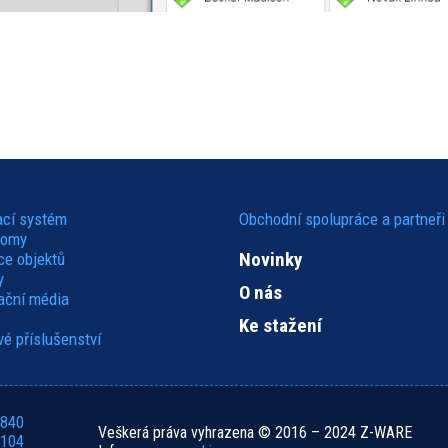
ací systém
Obchodní spolupráce a partneři
domy
Novinky
ce objektů
y
O nás
kační média
Ke stažení
é příslušenství
 840
Veškerá práva vyhrazena © 2016 – 2024 Z-WARE
 104