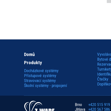
Domů
Vyvoláv
Hlavní
Bytové 
Produkty
Rezerva
navigace
Turniket
Docházkové systémy
Identifi
Přístupové systémy
Čtečky
Stravovací systémy
Doplňkov
Školní systémy - propojení
Hlavní
Brno
+420 515 919
Jihlava
+420 567 586
navigace