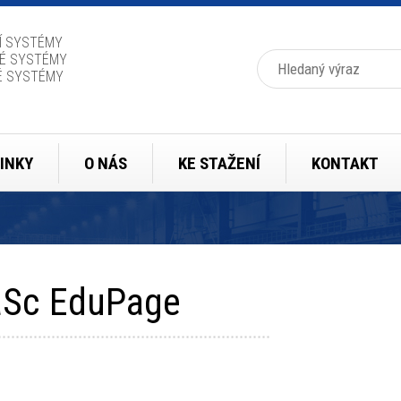
Í SYSTÉMY
Hledat
É SYSTÉMY
É SYSTÉMY
INKY
O NÁS
KE STAŽENÍ
KONTAKT
aSc EduPage