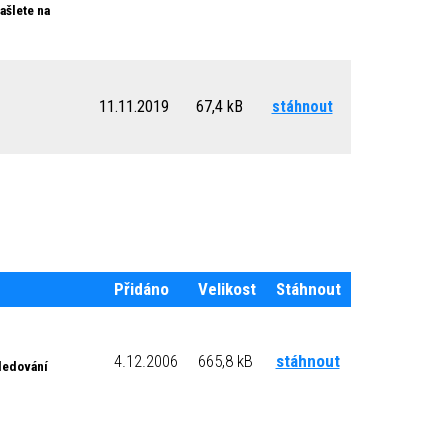
ašlete na
11.11.2019
67,4 kB
stáhnout
Přidáno
Velikost
Stáhnout
4.12.2006
665,8 kB
stáhnout
sledování