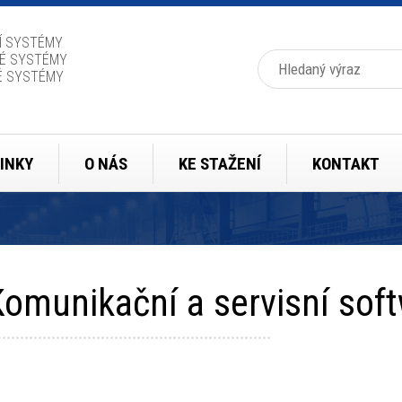
Í SYSTÉMY
Hledat
É SYSTÉMY
É SYSTÉMY
INKY
O NÁS
KE STAŽENÍ
KONTAKT
omunikační a servisní sof