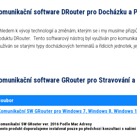
omunikační software DRouter pro Docházku a P
hledem k vývoji technologií a změnám, kterým se i my musíme přizp
oduktu DRouter. Tento softwarový nástroj byl využíván pro komunika
užíván se starými typy docházkových terminálů a řídících jednotek, je
omunikační software GRouter pro Stravování a
Soubor
Komunikační SW GRouter pro Windows 7, Windows 8, Windows 
omunikační SW GRouter ver. 2016 Podle Mac Adresy
ento produkt doporučujeme instalovat pouze po předchozí konzultaci s našimi 