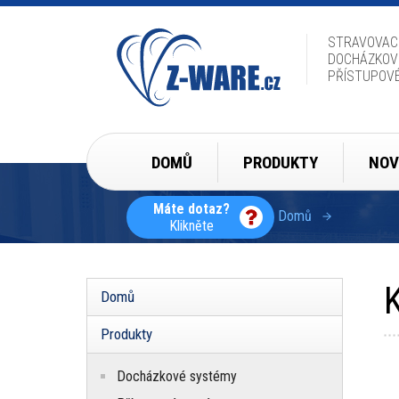
Přejít
k
hlavnímu
STRAVOVAC
obsahu
DOCHÁZKOV
PŘÍSTUPOV
Hlavní
DOMŮ
PRODUKTY
NOV
navigace
Máte dotaz?
Domů
Klikněte
Drobečková
navigace
K
Domů
Hlavní
navigace
Produkty
Docházkové systémy