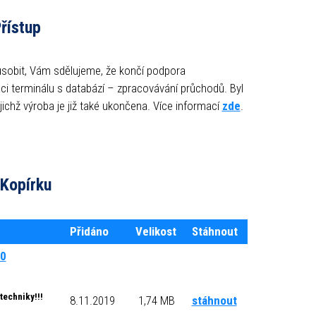
řístup
ůsobit, Vám sdělujeme, že končí podpora
ci terminálu s databází – zpracovávání průchodů. Byl
jichž výroba je již také ukončena. Více informací
zde
.
 Kopírku
Přidáno
Velikost
Stáhnout
10
techniky!!!
8.11.2019
1,74 MB
stáhnout