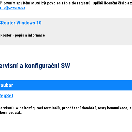
ři prvním spuštění MUSÍ být povolen zápis do registrů. Opiště licenční číslo a z
rno@z-ware.cz
GRouter Windows 10
Router - popis a informace
ervisní a konfigurační SW
Soubor
RegSet
ervisní SW na konfiguraci terminálů, procházení databází, testy komunikace, 
běrnice, atd...