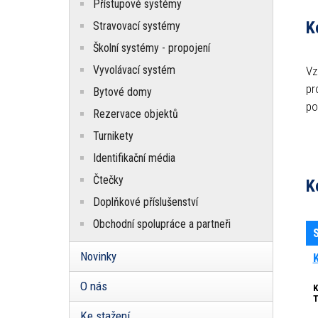
Přístupové systémy
K
Stravovací systémy
Školní systémy - propojení
Vyvolávací systém
Vz
pr
Bytové domy
po
Rezervace objektů
Turnikety
Identifikační média
Čtečky
K
Doplňkové příslušenství
Obchodní spolupráce a partneři
Novinky
O nás
K
T
Ke stažení