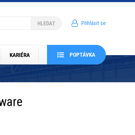
Přihlásit se
Menu
uživatelského
účtu
POPTÁVKA
KARIÉRA
tware