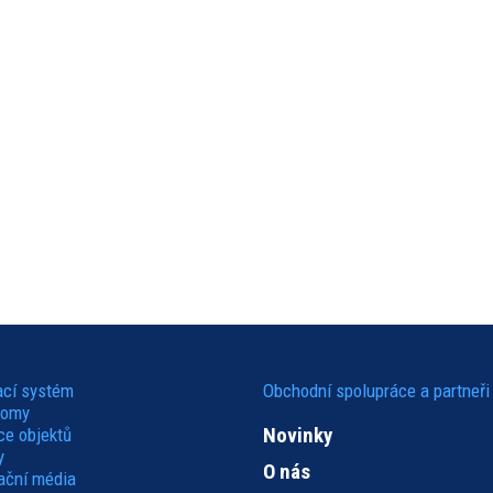
ací systém
Obchodní spolupráce a partneři
domy
Novinky
ce objektů
y
O nás
kační média