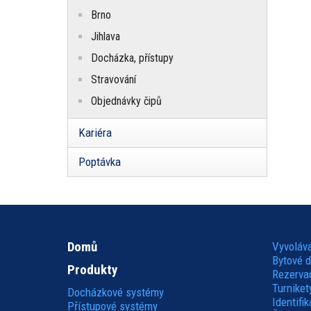
Brno
Jihlava
Docházka, přístupy
Stravování
Objednávky čipů
Kariéra
Poptávka
Domů
Vyvoláv
Hlavní
Bytové 
Produkty
Rezerva
navigace
Turniket
Docházkové systémy
Identifi
Přístupové systémy