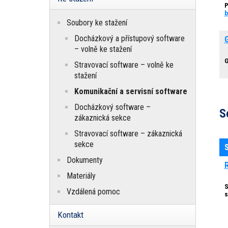
P
b
Soubory ke stažení
Docházkový a přístupový software
– volně ke stažení
G
Stravovací software – volně ke
stažení
Komunikační a servisní software
Docházkový software –
S
zákaznická sekce
Stravovací software – zákaznická
sekce
Dokumenty
Materiály
S
Vzdálená pomoc
s
Kontakt