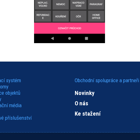
ací systém
Obchodní spolupráce a partneři
domy
Novinky
ce objektů
y
O nás
kační média
Ke stažení
é příslušenství