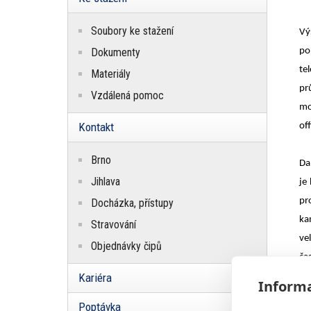
Soubory ke stažení
Vý
Dokumenty
po
te
Materiály
pr
Vzdálená pomoc
mo
Kontakt
of
Brno
Da
Jihlava
je
pr
Docházka, přístupy
ka
Stravování
ve
Objednávky čipů
čas
Kariéra
Informa
Pr
Poptávka