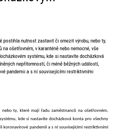
ré postihla nutnost zastavit či omezit výrobu, nebo ty,
ů na ošetřovném, v karanténě nebo nemocné, vše
docházkovém systému, kde si nastavíte docházková
něných nepřítomností, či méně běžných událostí,
ové pandemii a s ní souvisejícími restriktivními
bu, nebo ty, které mají řadu zaměstnanců na ošetřovném,
ystému, kde si nastavíte docházková konta pro všechny
 koronavirové pandemii a s ní souvisejícími restriktivními