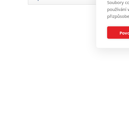
za
Soubory co
op
používání w
přizpůsobe
Povo