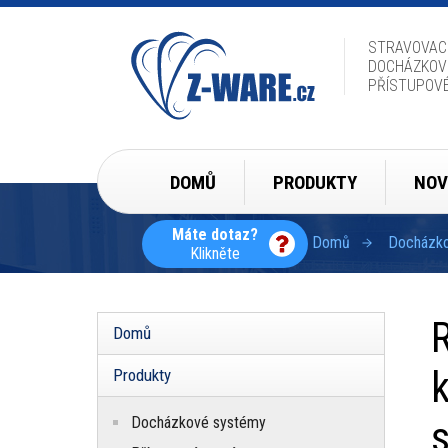
Přejít
k
hlavnímu
STRAVOVAC
obsahu
DOCHÁZKOV
PŘÍSTUPOV
Hlavní
DOMŮ
PRODUKTY
NOV
navigace
Máte dotaz?
Domů
Docházkov
Klikněte
Drobečková
navigace
Domů
Hlavní
navigace
k
Produkty
Docházkové systémy