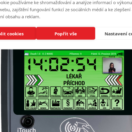
městnanců případně i z pohodlí Vašeho domova. Doufáme, že i v dnešní, pr
okie používáme ke shromažďování a analýze informací o výkonu
atření poradíme a vše se začne brzy vracet do původních kolejí.
ebu, zajištění fungování funkcí ze sociálních médií a ke zlepšení
ní obsahu a reklam.
lit cookies
Popřít vše
Nastavení c