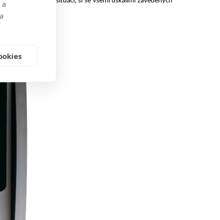
o nás úplně nové situaci, si se všemi úskalími zavedených
 a
 a
ookies