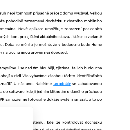
ruh nepřítomnosti případně práce z domu využíval. Velkou
nže pohodlně zaznamená docházku z chytrého mobilního
namenána. Nově aplikace umožňuje zobrazení posledních
ch kont pro zjištění aktuálního stavu. Jistě se o variantě
ontu. Doba se mění a je možné, že v budoucnu bude Home
by na trochu jinou úroveň než doposud.
Zamyslíme-li se nad tím hlouběji, zjistíme, že i do budoucna
e obojí a rádi Vás vybavíme zásobou těchto identifikačních
označil? U nás ano. Nabízíme
terminály
se zabudovanou
ila do software, kde ji jedním kliknutím u daného průchodu
DPR samozřejmě fotografie dokáže systém smazat, a to po
 docházkového systému, kde lze kontrolovat docházku