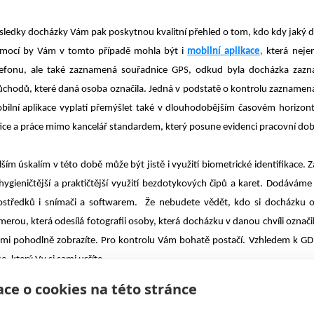
sledky docházky Vám pak poskytnou kvalitní přehled o tom, kdo kdy jaký d
mocí by Vám v tomto případě mohla být i
mobilní aplikace,
která neje
lefonu, ale také zaznamená souřadnice GPS, odkud byla docházka zaz
ůchodů, které daná osoba označila. Jedná v podstatě o kontrolu zaznamenaný
bilní aplikace vyplatí přemýšlet také v dlouhodobějším časovém horiz
fice a práce mimo kancelář standardem, který posune evidenci pracovní do
lším úskalím v této době může být jistě i využití biometrické identifikace. 
 hygieničtější a praktičtější využití bezdotykových čipů a karet. Dodávám
ostředků i snímači a softwarem. Že nebudete vědět, kdo si docházku 
merou, která odesílá fotografii osoby, která docházku v danou chvíli označ
lmi pohodlně zobrazíte. Pro kontrolu Vám bohatě postačí. Vzhledem k G
e, který Vy si sami určíte.
ce o cookies na této stránce
o kontrolu docházky vzdáleně, pak můžete využívat webové rozhraní