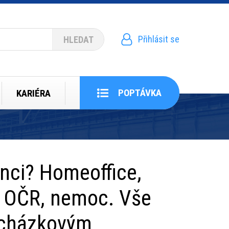
Přihlásit se
Menu
uživatelského
účtu
POPTÁVKA
KARIÉRA
nci? Homeoffice,
i, OČR, nemoc. Vše
ocházkovým