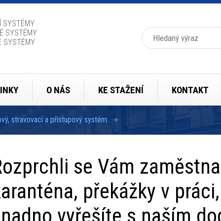
Í SYSTÉMY
Hledat
É SYSTÉMY
É SYSTÉMY
INKY
O NÁS
KE STAŽENÍ
KONTAKT
ý, stravovací a přístupový systém
Rozprchli se Vám zaměstna
aranténa, překážky v prác
snadno vyřešíte s naším d