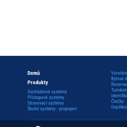
Domů
Vyvoláv
Hlavní
Bytové 
Produkty
Rezerva
navigace
Turniket
Docházkové systémy
Identifi
Přístupové systémy
Čtečky
Stravovací systémy
Doplňkov
Školní systémy - propojení