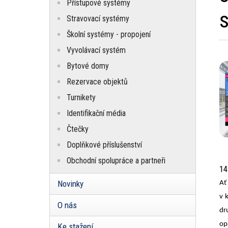
Přístupové systémy
Stravovací systémy
Školní systémy - propojení
Vyvolávací systém
Bytové domy
Rezervace objektů
Turnikety
Identifikační média
Čtečky
Doplňkové příslušenství
Obchodní spolupráce a partneři
14
Novinky
Ať
v 
O nás
dr
op
Ke stažení