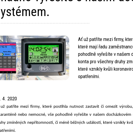
systémem.
Ať už patříte mezi firmy, kte
které mají řadu zaměstnanc
pohodlně vyřešíte v našem 
konta pro všechny druhy zmí
které vznikly kvůli koronavir
opatřeními.
. 4. 2020
 už patříte mezi firmy, které postihla nutnost zastavit či omezit výro
karanténě nebo nemocné, vše pohodlně vyřešíte v našem docházkovém s
uhy zmíněných nepřítomností, či méně běžných událostí, které vznikly kvůli
atřeními.