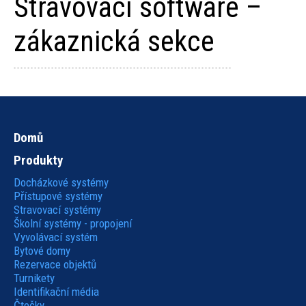
Stravovací software –
zákaznická sekce
Domů
Hlavní
Produkty
navigace
Docházkové systémy
Přístupové systémy
Stravovací systémy
Školní systémy - propojení
Vyvolávací systém
Bytové domy
Rezervace objektů
Turnikety
Identifikační média
Čtečky