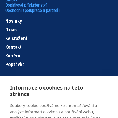
Doplňkové příslušenství
Obchodní spolupráce a partneři
Novinky
O nás
Ke stažení
Kontakt
Kariéra
Poptávka
Informace o cookies na této
Hlavní
stránce
navigace
Soubory cookie používáme ke shromažďování a
analýze informací o výkonu a používání webu,
Brno
+420 515 919 840