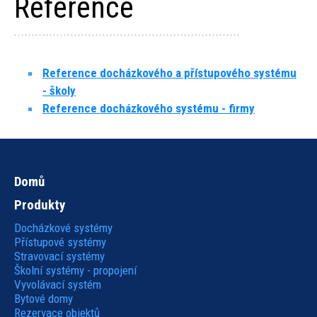
Reference
Reference docházkového a přístupového systému
- školy
Reference docházkového systému - firmy
Domů
Hlavní
Produkty
navigace
Docházkové systémy
Přístupové systémy
Stravovací systémy
Školní systémy - propojení
Vyvolávací systém
Bytové domy
Rezervace objektů