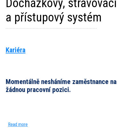
Docházkový, stravovací
a přístupový systém
Kariéra
Pagination
Momentálně nesháníme zaměstnance na
žádnou pracovní pozici.
Read more
about