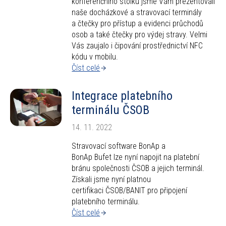
konferenčního stolku jsme Vám prezentovali
naše docházkové a stravovací terminály
a čtečky pro přístup a evidenci průchodů
osob a také čtečky pro výdej stravy. Velmi
Vás zaujalo i čipování prostřednictví NFC
kódu v mobilu.
Číst celé
Integrace platebního
terminálu ČSOB
14. 11. 2022
Stravovací software BonAp a
BonAp Bufet lze nyní napojit na platební
bránu společnosti ČSOB a jejich terminál.
Získali jsme nyní platnou
certifikaci ČSOB/BANIT pro připojení
platebního terminálu.
Číst celé