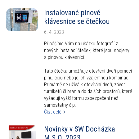
Kariéra
Instalované pinové
klávesnice se čtečkou
6. 4. 2023
Přinášíme Vám na ukázku fotografií z
nových instalací čteček, které jsou spojeny
s pinovou klávesnicí.
Tato čtečka umožňuje otevření dveří pomocí
pinu, čipu nebo jejich vzájemnou kombinací.
Primárně se užívá k otevírání dveří, závor,
turniketů či bran a do dalších prostorů, které
vyžadují vyšší formu zabezpečení než
samostatný čip.
Číst celé
Novinky v SW Docházka
M.S.O. 2023