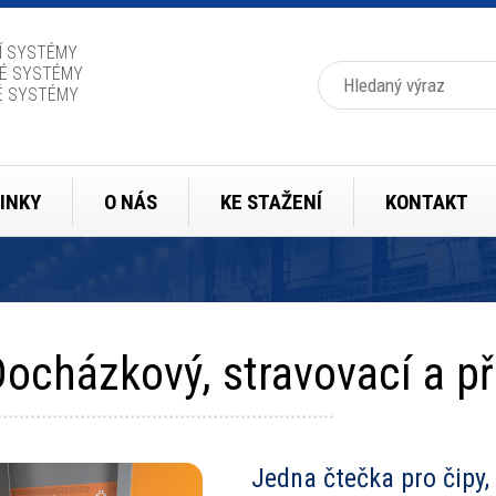
Í SYSTÉMY
Hledat
É SYSTÉMY
É SYSTÉMY
INKY
O NÁS
KE STAŽENÍ
KONTAKT
ocházkový, stravovací a p
Jedna čtečka pro čipy,