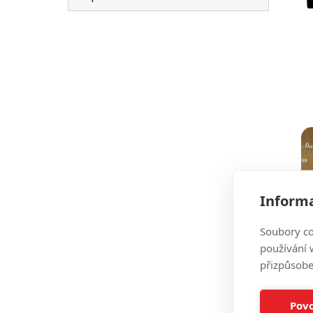
Informa
Soubory co
používání w
přizpůsobe
Povo