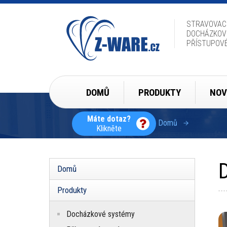
Přejít
k
hlavnímu
STRAVOVAC
obsahu
DOCHÁZKOV
PŘÍSTUPOV
Hlavní
DOMŮ
PRODUKTY
NOV
navigace
Máte dotaz?
Domů
Klikněte
Drobečková
navigace
D
Domů
Hlavní
navigace
Produkty
Docházkové systémy