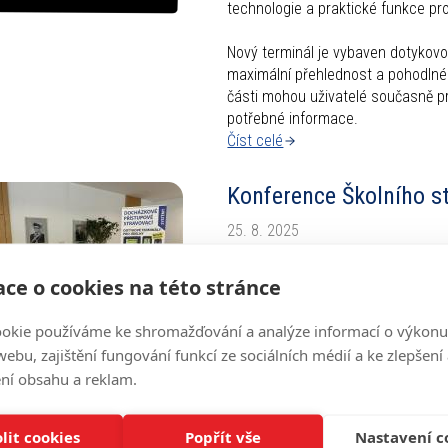
technologie a praktické funkce pro
Nový terminál je vybaven dotykovou
maximální přehlednost a pohodlné 
části mohou uživatelé současně pr
potřebné informace.
Číst celé
Konference Školního s
25. 8. 2025
Dne 21. srpna 2025 se naši kolegov
ce o cookies na této stránce
která se konala v Pardubicích.
Číst celé
okie používáme ke shromažďování a analýze informací o výkonu
ebu, zajištění fungování funkcí ze sociálních médií a ke zlepšení
Informační terminál pr
ní obsahu a reklam.
27. 5. 2025
lit cookies
Popřít vše
Nastavení c
Představujeme nový informační ter