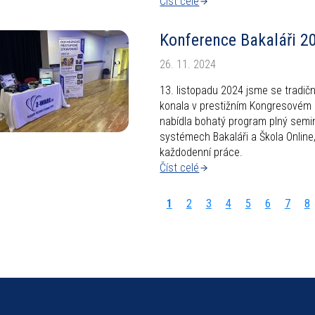
Číst celé
Konference Bakaláři 2
26. 11. 2024
13. listopadu 2024 jsme se tradičn
konala v prestižním Kongresovém
nabídla bohatý program plný semin
systémech Bakaláři a Škola Online
každodenní práce.
Číst celé
Aktuální
1
Page
2
Page
3
Page
4
Page
5
Page
6
Page
7
P
8
stránka