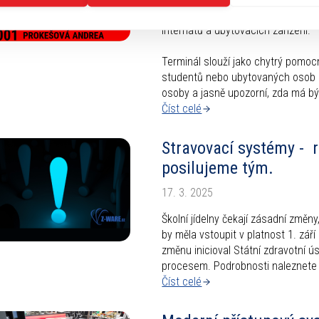
docházkového, přístupového a str
internátů a ubytovacích zařízení.
Terminál slouží jako chytrý pomoc
studentů nebo ubytovaných osob z
osoby a jasně upozorní, zda má být 
Číst celé
Stravovací systémy - 
posilujeme tým.
17. 3. 2025
Školní jídelny čekají zásadní změny
by měla vstoupit v platnost 1. zá
změnu inicioval Státní zdravotní ú
procesem. Podrobnosti naleznete 
Číst celé