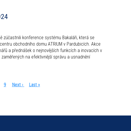
024
ě zúčastnili konference systému Bakaláři, která se
 centru obchodního domu ATRIUM v Pardubicích. Akce
ářů a přednášek o nejnovějších funkcích a inovacích v
, zaměřených na efektivnější správu a usnadnění
age
Page
9
Následující
Next ›
Poslední
Last »
stránka
stránka