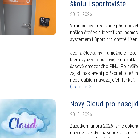
gination
školu i sportoviště
23. 7. 2026
V rámci nové realizace přístupové
našich čteček o identifikaci pomocí
systémem i-Sport pro chytré řízení
Jedna čtečka nyní umožňuje několi
která využívá sportoviště na zákla
časově omezeného PINu. Po ověře
zajistí nastavení potřebného režimu
nebo dalších navazujících funkcí.
Číst celé
Nový Cloud pro naseji
20. 3. 2026
Začátkem února 2026 jsme dokončil
na více než dvojnásobek doplnili ka