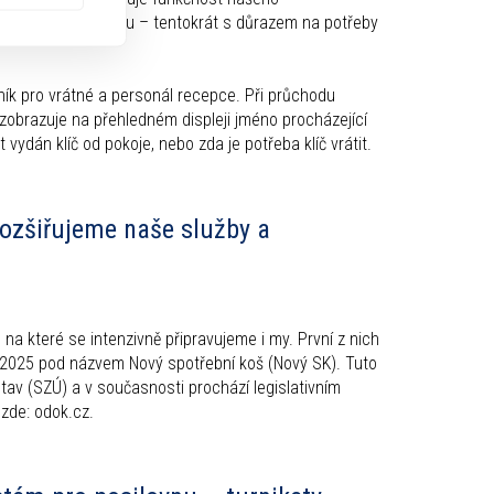
avovacího systému – tentokrát s důrazem na potřeby
ník pro vrátné a personál recepce. Při průchodu
obrazuje na přehledném displeji jméno procházející
vydán klíč od pokoje, nebo zda je potřeba klíč vrátit.
rozšiřujeme naše služby a
, na které se intenzivně připravujeme i my. První z nich
ří 2025 pod názvem Nový spotřební koš (Nový SK). Tuto
stav (SZÚ) a v současnosti prochází legislativním
zde: odok.cz.