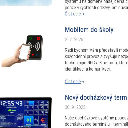
systému na doméně nasejidelna.cz
potíže v rychlosti odezvy, omlouv
Číst celé
Mobilem do školy
2. 2. 2026
Rádi bychom Vám představili moder
každodenní provoz a zvyšuje bezpe
technologie NFC a Bluetooth, které
identifikaci a komunikaci.
Číst celé
Nový docházkový term
30. 9. 2025
Naše docházkové systémy posouvá
docházkového terminálu - terminál