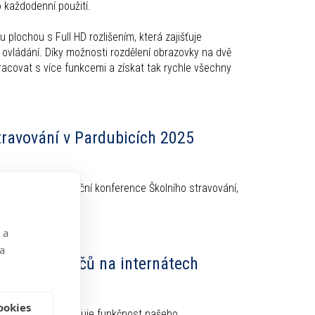
 každodenní použití.
 plochou s Full HD rozlišením, která zajišťuje
ovládání. Díky možnosti rozdělení obrazovky na dvě
acovat s více funkcemi a získat tak rychle všechny
travování v Pardubicích 2025
é zúčastnili tradiční konference Školního stravování,
 a
 a
o správu klíčů na internátech
ookies
minál, který rozšiřuje funkčnost našeho