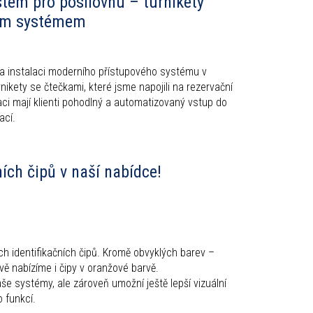
stém pro posilovnu – turnikety
ním systémem
a instalaci moderního přístupového systému v
nikety se čtečkami, které jsme napojili na rezervační
aci mají klienti pohodlný a automatizovaný vstup do
ací.
ních čipů v naší nabídce!
ých identifikačních čipů. Kromě obvyklých barev –
vě nabízíme i čipy v oranžové barvě.
še systémy, ale zároveň umožní ještě lepší vizuální
o funkcí.