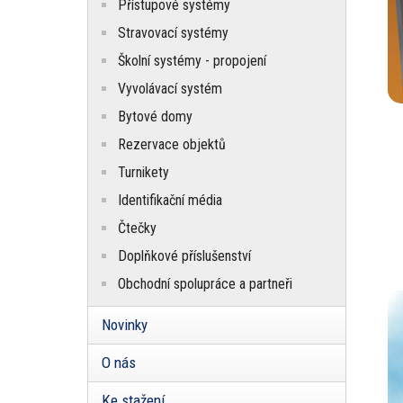
Pa
Přístupové systémy
Stravovací systémy
Školní systémy - propojení
Vyvolávací systém
Bytové domy
Rezervace objektů
Turnikety
Identifikační média
Čtečky
Doplňkové příslušenství
Obchodní spolupráce a partneři
Novinky
O nás
Ke stažení