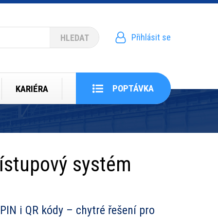
Přihlásit se
Menu
uživatelského
účtu
POPTÁVKA
KARIÉRA
řístupový systém
 PIN i QR kódy – chytré řešení pro