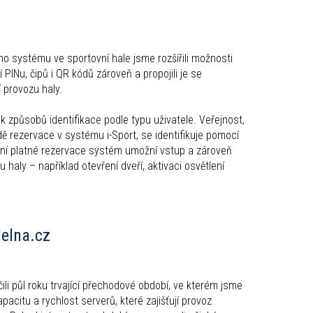
ho systému ve sportovní hale jsme rozšířili možnosti
 PINu, čipů i QR kódů zároveň a propojili je se
 provozu haly.
k způsobů identifikace podle typu uživatele. Veřejnost,
dě rezervace v systému i-Sport, se identifikuje pomocí
ní platné rezervace systém umožní vstup a zároveň
 haly – například otevření dveří, aktivaci osvětlení
delna.cz
i půl roku trvající přechodové období, ve kterém jsme
pacitu a rychlost serverů, které zajišťují provoz