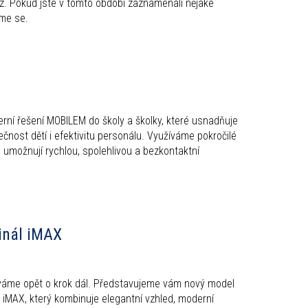
. Pokud jste v tomto období zaznamenali nějaké
áme se.
ní řešení MOBILEM do školy a školky, které usnadňuje
čnost dětí i efektivitu personálu. Využíváme pokročilé
 umožnují rychlou, spolehlivou a bezkontaktní
inál iMAX
me opět o krok dál. Představujeme vám nový model
 iMAX, který kombinuje elegantní vzhled, moderní