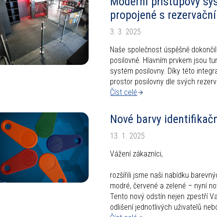
Moderní přístupový sy
propojené s rezervač
3. 3. 2025
Naše společnost úspěšně dokončil
posilovně. Hlavním prvkem jsou tur
systém posilovny. Díky této integr
prostor posilovny dle svých rezerv
Číst celé
Nové barvy identifikač
13. 1. 2025
Vážení zákazníci,
rozšířili jsme naši nabídku barevn
modré, červené a zelené – nyní no
Tento nový odstín nejen zpestří Va
odlišení jednotlivých uživatelů neb